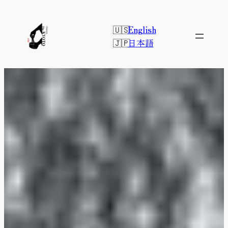
内
容
English
を
日本語
ス
キ
ッ
プ