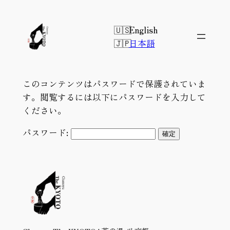
内
容
English
を
日本語
ス
キ
ッ
このコンテンツはパスワードで保護されていま
プ
す。閲覧するには以下にパスワードを入力して
ください。
パスワード: