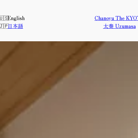
English
Chanoyu The KY
日本語
太秦 Uzumasa