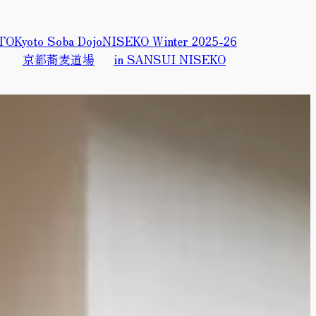
OTO
Kyoto Soba Dojo
NISEKO Winter 2025-26
京都蕎麦道場
in SANSUI NISEKO