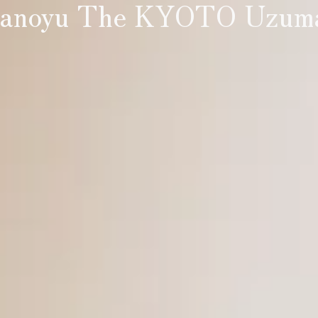
anoyu The KYOTO Uzum