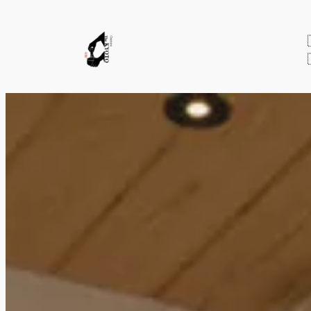
内
容
を
ス
キ
ッ
プ